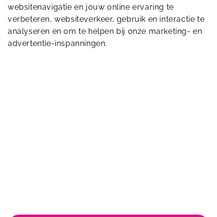
websitenavigatie en jouw online ervaring te
verbeteren, websiteverkeer, gebruik en interactie te
Stuur ons een bericht
analyseren en om te helpen bij onze marketing- en
advertentie-inspanningen.
Bennebroekerweg 800
2134 AB
Hoofddorp
023-5541041
skwa@sportfondsen.nl