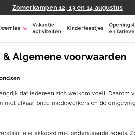
Zomerkampen 12, 13 en 14 augustus
Vakantie
Openingst
Zwemles
Kinderfeestjes
activiteiten
en tariev
s & Algemene voorwaarden
fondsen
angrijk dat iedereen zich welkom voelt. Daarom 
n met elkaar, onze medewerkers en de omgeving
erklaar je je akkoord met onderstaande regels. 