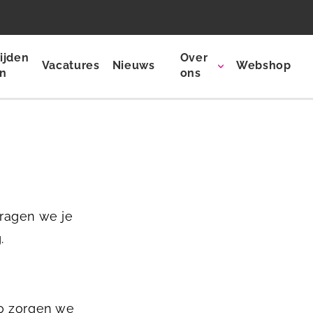
ijden
Over
Vacatures
Nieuws
Webshop
en
ons
vragen we je
.
Zo zorgen we