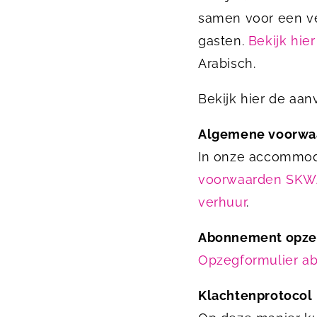
samen voor een vei
gasten.
Bekijk hie
Arabisch.
Bekijk hier de aa
Algemene voorwa
In onze accommoda
voorwaarden SK
verhuur
.
Abonnement opz
Opzegformulier 
Klachtenprotocol