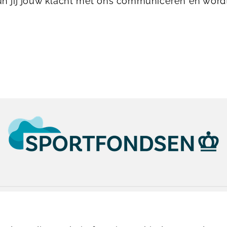
n jij jouw klacht met ons communiceren en wordt
023-5541041