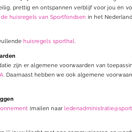
lig, prettig en ontspannen verblijf voor jou én 
r de huisregels van Sportfondsen
in het Nederland
nvullende
huisregels sporthal
.
arden
tie zijn er algemene voorwaarden van toepassi
WA
. Daarnaast hebben we ook algemene voorwaar
eggen
abonnement
(mailen naar
ledenadministratie@spor