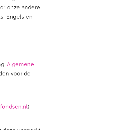
voor onze andere
s, Engels en
ng:
Algemene
den voor de
tfondsen.nl
)