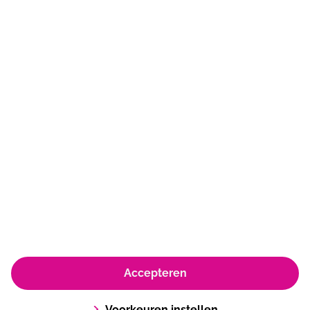
Bennebroekerweg 800
2134 AB
Hoofddorp
023-5541041
skwa@sportfondsen.nl
© Koninklijke Sportfondsen 2026
Accepteren
Huisregels & Algemene voorwaarden
Privacyverklaring & policy
Cookie policy
Voorkeuren instellen