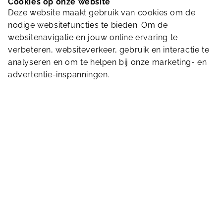
Cookies op onze website
van aqualessen. Overige wijzigingen zullen
Deze website maakt gebruik van cookies om de
gecommuniceerd worden via onze website en
nodige websitefuncties te bieden. Om de
social media kanalen.
websitenavigatie en jouw online ervaring te
verbeteren, websiteverkeer, gebruik en interactie te
Door middel van dit Whatsapp kanaal hopen we
analyseren en om te helpen bij onze marketing- en
onze bezoekers zo goed en snel mogelijk te
advertentie-inspanningen.
informeren over roosterwijzigingen.
De komende maanden zullen we het Whatsapp
kanaal gebruiken als test. Mocht alles goed
bevallen, dan zullen we het later dit jaar als
standaard communicatiemiddel inzetten.
Volg ons Whatsapp kanaal!
Delen via Twitter
Delen via Facebook
Delen via Whatsapp
Deel dit bericht