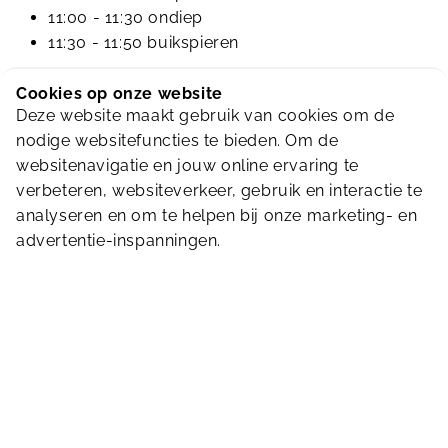
11:00 - 11:30 ondiep
11:30 - 11:50 buikspieren
Aquafit 50+ valt onder de activiteit 'beweegplein'. Dit
Cookies op onze website
is een verzamelnaam voor 4 activiteiten, waaronder
Deze website maakt gebruik van cookies om de
dus Aquafit 50+.
Klik hier
voor meer informatie.
nodige websitefuncties te bieden. Om de
websitenavigatie en jouw online ervaring te
Roosterwijzigingen omtrent onze Aqualessen
verbeteren, websiteverkeer, gebruik en interactie te
worden gecommuniceerd via ons Whatsapp kanaal.
analyseren en om te helpen bij onze marketing- en
Meld je aan en ontvang altijd een melding!
Klik hier
advertentie-inspanningen.
voor meer informatie.
Tarieven
Voor deze activiteit kun je gebruik maken van de
volgende artikelen:
Los ticket
12 bezoekenkaart
Kwartaalkaart all-in
Jaarkaart all-in